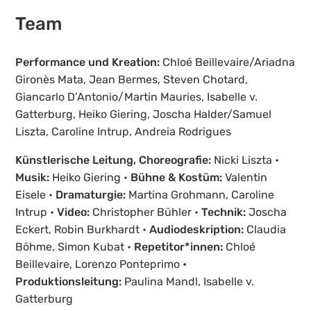
Team
Performance und Kreation:
Chloé Beillevaire/Ariadna
Gironès Mata, Jean Bermes, Steven Chotard,
Giancarlo D’Antonio/Martin Mauries, Isabelle v.
Gatterburg, Heiko Giering, Joscha Halder/Samuel
Liszta, Caroline Intrup, Andreia Rodrigues
Künstlerische Leitung, Choreografie:
Nicki Liszta •
Musik:
Heiko Giering •
Bühne & Kostüm:
Valentin
Eisele •
Dramaturgie:
Martina Grohmann, Caroline
Intrup •
Video:
Christopher Bühler •
Technik:
Joscha
Eckert, Robin Burkhardt •
Audiodeskription:
Claudia
Böhme, Simon Kubat •
Repetitor*innen:
Chloé
Beillevaire, Lorenzo Ponteprimo
•
Produktionsleitung:
Paulina Mandl, Isabelle v.
Gatterburg