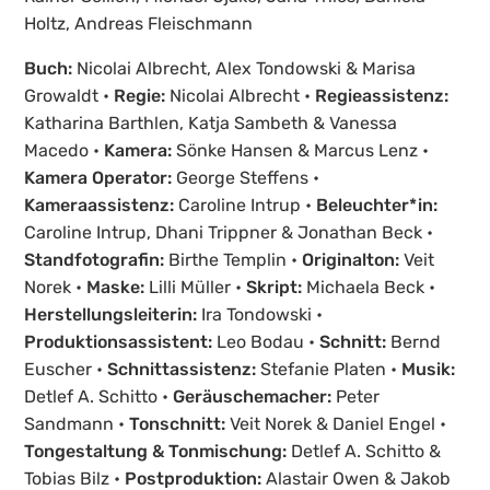
Holtz, Andreas Fleischmann
Buch:
Nicolai Albrecht, Alex Tondowski & Marisa
Growaldt
•
Regie:
Nicolai Albrecht •
Regieassistenz:
Katharina Barthlen, Katja Sambeth & Vanessa
Macedo •
Kamera:
Sönke Hansen & Marcus Lenz •
Kamera Operator:
George Steffens •
Kameraassistenz:
Caroline Intrup •
Beleuchter*in:
Caroline Intrup, Dhani Trippner & Jonathan Beck •
Standfotografin:
Birthe Templin •
Originalton:
Veit
Norek •
Maske:
Lilli Müller •
Skript:
Michaela Beck •
Herstellungsleiterin:
Ira Tondowski •
Produktionsassistent:
Leo Bodau •
Schnitt:
Bernd
Euscher •
Schnittassistenz:
Stefanie Platen •
Musik:
Detlef A. Schitto •
Geräuschemacher:
Peter
Sandmann •
Tonschnitt:
Veit Norek & Daniel Engel •
Tongestaltung & Tonmischung:
Detlef A. Schitto &
Tobias Bilz •
Postproduktion:
Alastair Owen & Jakob